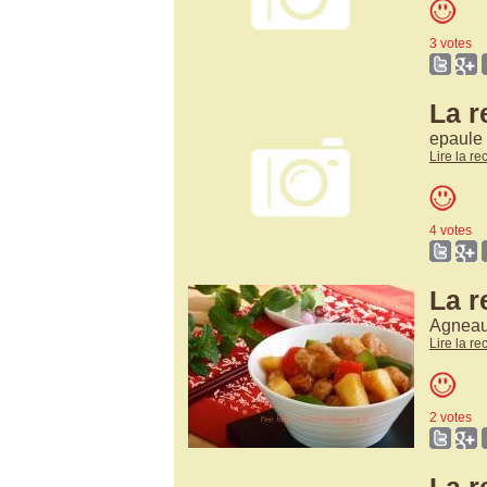
3 votes
La 
epaule 
Lire la re
4 votes
La r
Agneau 
Lire la re
2 votes