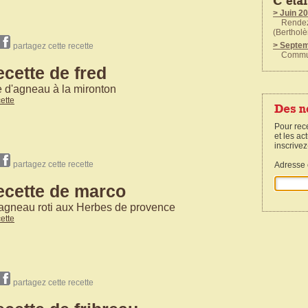
> Juin 2
Rendez v
(Bertholè
> Septe
partagez cette recette
Communi
ecette de fred
> Mai 20
Rendez v
à la Tour
e d'agneau à la mironton
cette
Pour rec
et les a
inscrivez
partagez cette recette
Adresse 
ecette de marco
'agneau roti aux Herbes de provence
cette
partagez cette recette