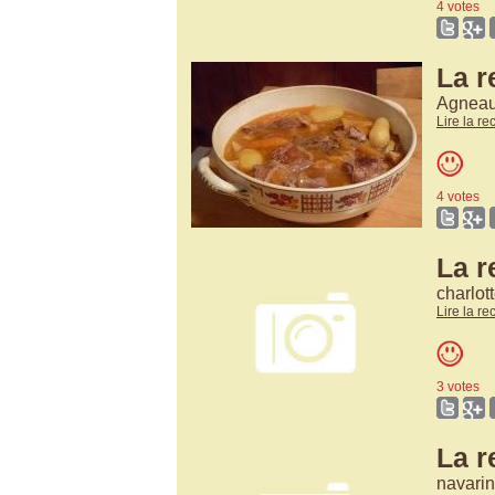
4 votes
La r
Agneau
Lire la re
4 votes
La r
charlot
Lire la re
3 votes
La r
navari