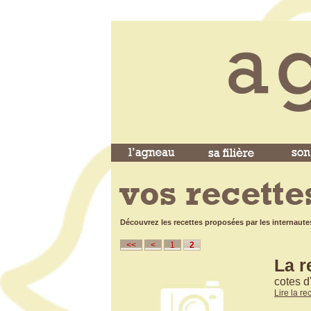
Découvrez les recettes proposées par les internaute
<<
<
1
2
La r
cotes d
Lire la re