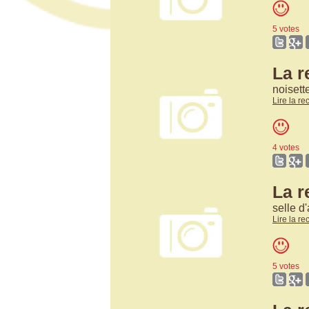
5 votes
La r
noisett
Lire la re
4 votes
La r
selle d
Lire la re
5 votes