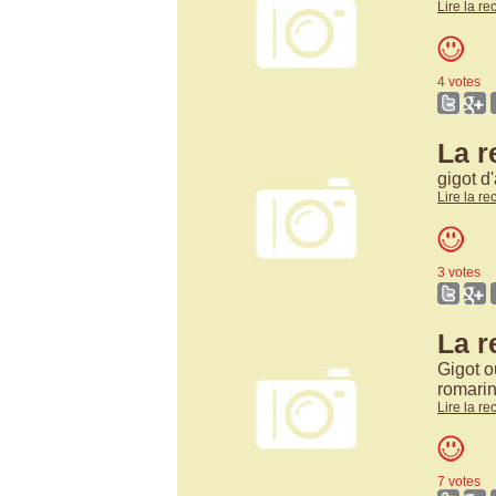
Lire la re
4 votes
La r
gigot d
Lire la re
3 votes
La r
Gigot o
romari
Lire la re
7 votes