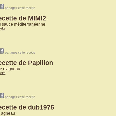
partagez cette recette
ecette de MIMI2
 sauce méditerranéenne
cette
partagez cette recette
ecette de Papillon
te d'agneau
cette
partagez cette recette
ecette de dub1975
n agneau