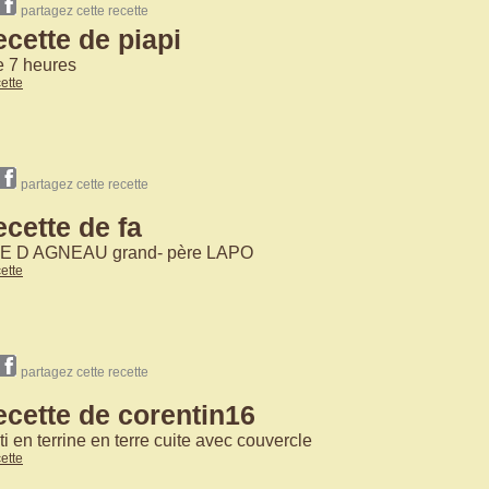
partagez cette recette
ecette de piapi
e 7 heures
cette
partagez cette recette
ecette de fa
E D AGNEAU grand- père LAPO
cette
partagez cette recette
ecette de corentin16
oti en terrine en terre cuite avec couvercle
cette