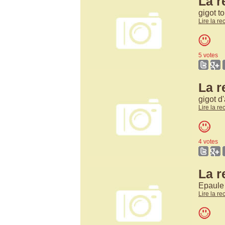
La r
gigot t
Lire la re
5 votes
La r
gigot d
Lire la re
4 votes
La r
Epaule 
Lire la re