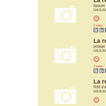
La r
épaule 
Lire la re
2 votes
La r
potage 
Lire la re
3 votes
La r
Rôti d
Lire la re