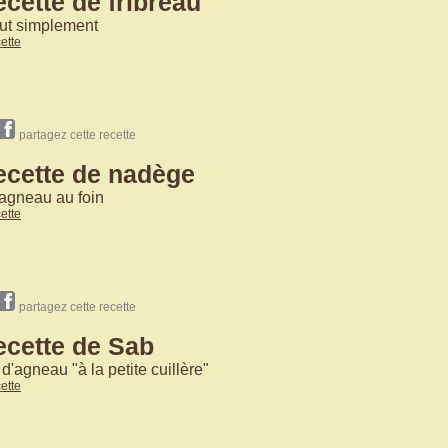
ecette de fribreau
out simplement
cette
partagez cette recette
ecette de nadège
'agneau au foin
cette
partagez cette recette
ecette de Sab
d'agneau "à la petite cuillère"
cette