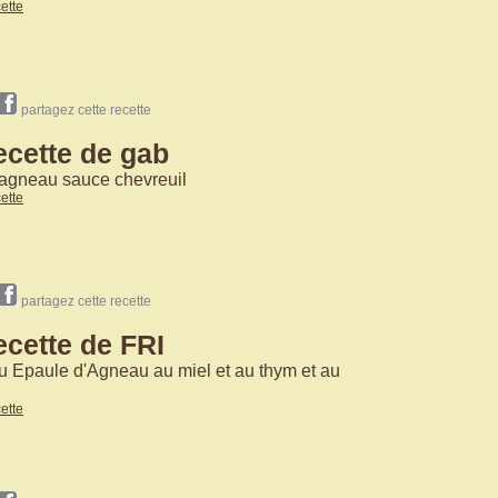
cette
partagez cette recette
ecette de gab
'agneau sauce chevreuil
cette
partagez cette recette
ecette de FRI
u Epaule d'Agneau au miel et au thym et au
n
cette