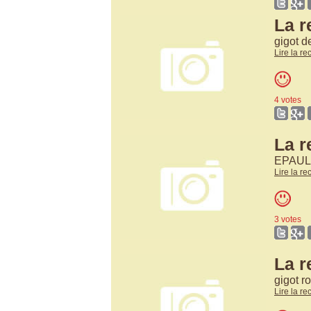
La r
gigot d
Lire la re
4 votes
La r
EPAUL
Lire la re
3 votes
La r
gigot r
Lire la re