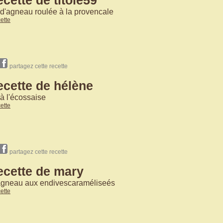
ecette de titole59
d'agneau roulée à la provencale
cette
partagez cette recette
ecette de hélène
à l'écossaise
cette
partagez cette recette
ecette de mary
'agneau aux endivescaraméliseés
cette