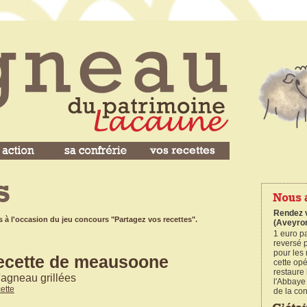
Rendez v
s à l'occasion du jeu concours "Partagez vos recettes".
(Aveyro
1 euro p
reversé p
pour les 
ecette de meausoone
cette op
restaure
'agneau grillées
l'Abbaye
cette
de la con