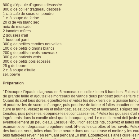
800 g d'épaule d'agneau désossée
800 g de collier d'agneau désossé
1 c. à café de sucre en poudre
1 c. à soupe de farine
20 cl de vin blanc sec
noix de muscade
2 tomates mûres
2 gousses d'ail
1 bouquet garni
300 g de petites carottes nouvelles
100 g de petits oignons blancs
200 g de petits navets nouveaux
300 g de haricots verts
300 g de petits pois écossés
25 g de beurre
2 c. à soupe d'huile
sel, poivre
Préparation
1Découpez l'épaule d'agneau en 6 morceaux et collez-le en 6 tranches. Faites cha
de grande taille et ajoutez les morceaux de viande deux par deux pour les faire co
Quand ils sont tous dorés, égouttez-les et videz les deux tiers de la graisse fond
et poudrez-les de sucre, mélangez, puis poudrez de farine et faites chauffer en 
cuire la farine. Versez le vin et mélangez, salez, poivrez et muscadez. Réglez su
tomates, puis pelez-les; épépinez-les et concassez-les. 4Pelez les gousses d'ail 
ingrédients dans la cocotte ainsi que le bouquet garni. Le mouillement doit juste 
éventuellement un peu d'eau. Lorsque l'ébullition est atteinte, couvrez et faites 
écumant et en dégraissant régulièrement. 5Pelez les carottes et les navets. Pelez l
des haricots verts, faites chauffer le beurre dans une sauteuse et mettez-y les caro
puis faites-les revenir en remuant pendant 10 min. Égouttez-les. Faites cuire les h