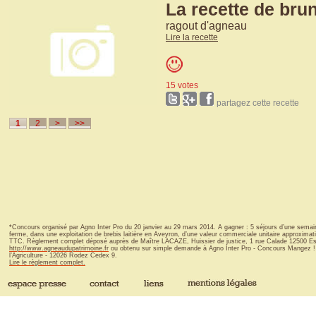
La recette de bru
ragout d'agneau
Lire la recette
15 votes
partagez cette recette
1
2
>
>>
*Concours organisé par Agno Inter Pro du 20 janvier au 29 mars 2014. A gagner : 5 séjours d’une semai
ferme, dans une exploitation de brebis laitière en Aveyron, d’une valeur commerciale unitaire approxima
TTC. Règlement complet déposé auprès de Maître LACAZE, Huissier de justice, 1 rue Calade 12500 Espal
http://www.agneaudupatrimoine.fr
ou obtenu sur simple demande à Agno Inter Pro - Concours Mangez ! 
l’Agriculture - 12026 Rodez Cedex 9.
Lire le règlement complet.