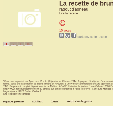
La recette de bru
ragout d'agneau
Lire la recette
15 votes
partagez cette recette
1
2
>
>>
*Concours organisé par Agno Inter Pro du 20 janvier au 29 mars 2014. A gagner : 5 séjours d’une semai
ferme, dans une exploitation de brebis laitière en Aveyron, d’une valeur commerciale unitaire approxima
TTC. Règlement complet déposé auprès de Maître LACAZE, Huissier de justice, 1 rue Calade 12500 Espal
http://www.agneaudupatrimoine.fr
ou obtenu sur simple demande à Agno Inter Pro - Concours Mangez ! 
l’Agriculture - 12026 Rodez Cedex 9.
Lire le règlement complet.