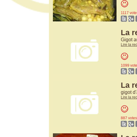
1117 vote
La r
Gigot a
Lire la re
1099 vot
La r
gigot 
Lire la re
887 votes