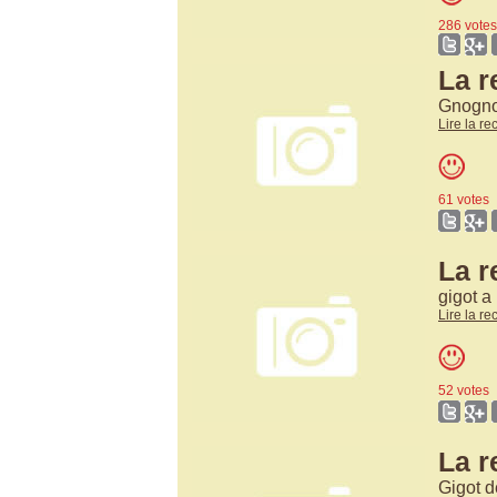
286 votes
La r
Gnognot
Lire la re
61 votes
La r
gigot a
Lire la re
52 votes
La 
Gigot d