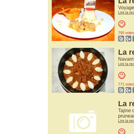
La r
Voyage 
Lire la re
795 votes
La r
Navarr
Lire la re
771 votes
La r
Tajine 
prunea
Lire la re