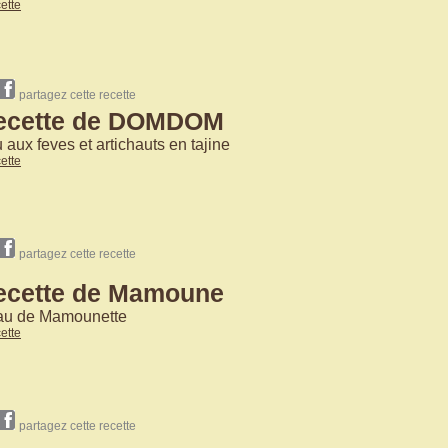
cette
partagez cette recette
recette de DOMDOM
aux feves et artichauts en tajine
cette
partagez cette recette
ecette de Mamoune
au de Mamounette
cette
partagez cette recette