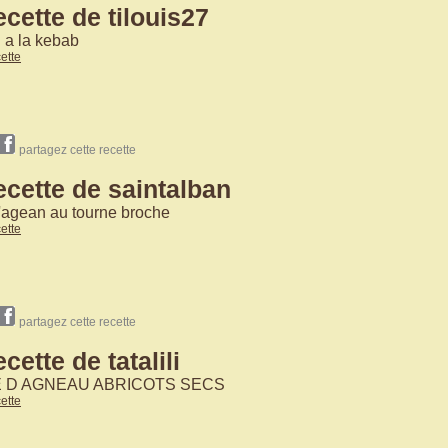
ecette de tilouis27
 a la kebab
cette
partagez cette recette
ecette de saintalban
'agean au tourne broche
cette
partagez cette recette
cette de tatalili
E D AGNEAU ABRICOTS SECS
cette