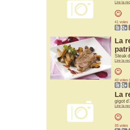
Lire la re
41 votes
La r
patr
Steak 
Lire la re
40 vote
La r
gigot d
Lire la re
35 votes