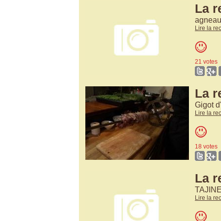
La r
agneau
Lire la re
21 votes
La r
Gigot d
Lire la re
18 votes
La re
TAJIN
Lire la re