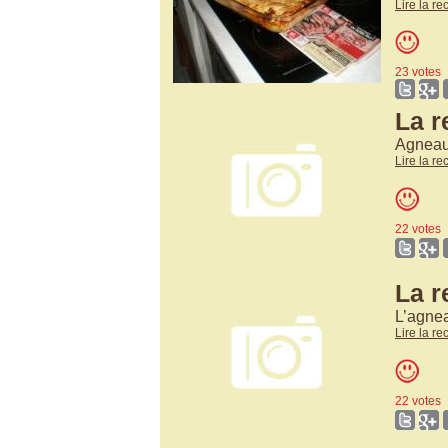
Lire la re
23 votes
La 
Agneau 
Lire la re
22 votes
La r
L’agne
Lire la re
22 votes