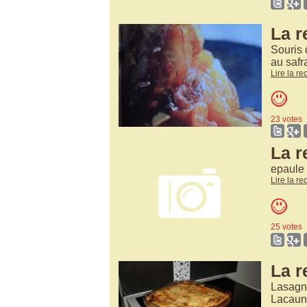
La r
Souris 
au safr
Lire la re
23 votes
La r
epaule
Lire la re
25 votes
La r
Lasagne
Lacau