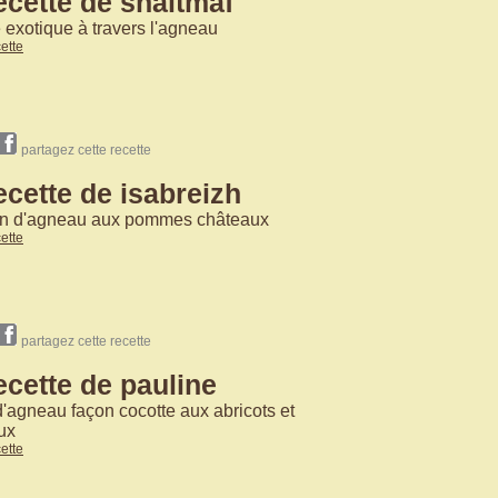
ecette de snaltmaf
exotique à travers l'agneau
cette
partagez cette recette
ecette de isabreizh
in d'agneau aux pommes châteaux
cette
partagez cette recette
ecette de pauline
d'agneau façon cocotte aux abricots et
ux
cette