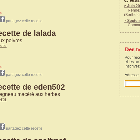
> Juin 2
Rendez v
s
(Bertholè
> Septe
partagez cette recette
Communi
ecette de lalada
> Mai 20
Rendez v
à la Tour
ux poivres
cette
Pour rec
et les a
inscrivez
es
partagez cette recette
Adresse 
ecette de eden502
d'agneau macéré aux herbes
cette
partagez cette recette