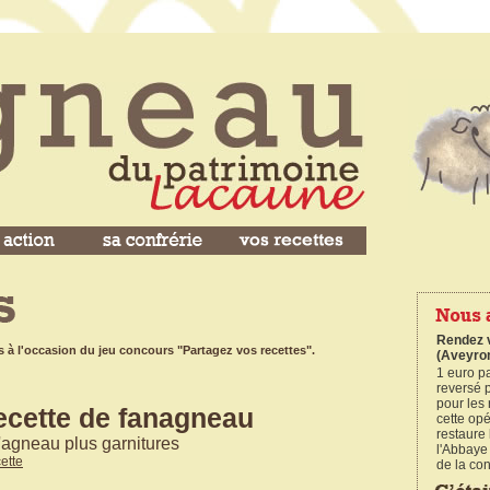
Rendez v
s à l'occasion du jeu concours "Partagez vos recettes".
(Aveyro
1 euro p
reversé p
pour les 
ecette de fanagneau
cette op
restaure
'agneau plus garnitures
l'Abbaye
cette
de la con