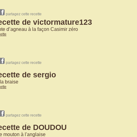
partagez cette recette
ecette de victormature123
e d’agneau à la façon Casimir zéro
cette
partagez cette recette
ecette de sergio
 la braise
cette
partagez cette recette
recette de DOUDOU
e mouton à l'anglaise